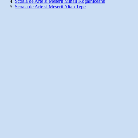
Scoala de Arte si Meserii Mihail Kogalniceanu
Scoala de Arte si Meserii Altan Tepe