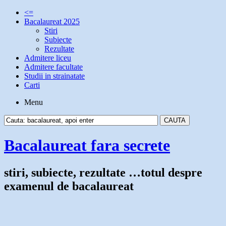
<=
Bacalaureat 2025
Stiri
Subiecte
Rezultate
Admitere liceu
Admitere facultate
Studii in strainatate
Carti
Menu
Bacalaureat fara secrete
stiri, subiecte, rezultate …totul despre
examenul de bacalaureat