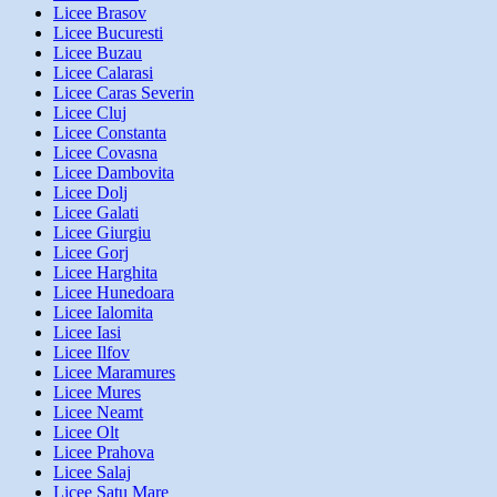
Licee Brasov
Licee Bucuresti
Licee Buzau
Licee Calarasi
Licee Caras Severin
Licee Cluj
Licee Constanta
Licee Covasna
Licee Dambovita
Licee Dolj
Licee Galati
Licee Giurgiu
Licee Gorj
Licee Harghita
Licee Hunedoara
Licee Ialomita
Licee Iasi
Licee Ilfov
Licee Maramures
Licee Mures
Licee Neamt
Licee Olt
Licee Prahova
Licee Salaj
Licee Satu Mare