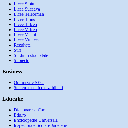
Licee Sibiu
Licee Suceava
Licee Teleorman
Licee Timis
Licee Tulcea
Licee Valcea
Licee Vaslui
Licee Vrancea
Rezultate
Stiri
Studii in strainatate
Subiecte
Business
Optimizare SEO
Scutere electrice dizabilitati
Educatie
Dictionare si Carti
Edu.ro
Enciclopedie Universala
Inspectorate Scolare Judetene