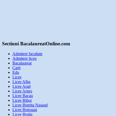
Sectiuni BacalaureatOnline.com
Admitere facultate
Admitere liceu
Bacalaureat
Carti
Edu
Licee
Licee Alba
Licee Arad
Licee Arges
Licee Bacau
Licee Bihor
Licee Bistrita Nasaud
Licee Botosani
Licee Braila