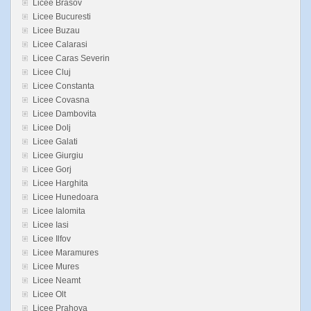
Licee Brasov
Licee Bucuresti
Licee Buzau
Licee Calarasi
Licee Caras Severin
Licee Cluj
Licee Constanta
Licee Covasna
Licee Dambovita
Licee Dolj
Licee Galati
Licee Giurgiu
Licee Gorj
Licee Harghita
Licee Hunedoara
Licee Ialomita
Licee Iasi
Licee Ilfov
Licee Maramures
Licee Mures
Licee Neamt
Licee Olt
Licee Prahova