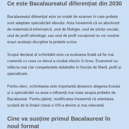
Ce este Bacalaureatul diferențiat din 2030
Bacalaureatul diferențiat este un model de examen în care probele
sunt adaptate specializării elevului. Asta înseamnă că un absolvent
de matematică-informatică, unul de filologie, unul de științe sociale,
unul de profil tehnologic sau unul de profil vocațional nu vor susține
exact aceleași discipline la probele scrise.
Scopul declarat al schimbării este ca evaluarea finală să fie mai
coerentă cu ceea ce elevul a studiat efectiv în liceu. Examenul va
reflecta mai clar competențele dobândite în funcție de filieră, profil și
specializare.
Pentru elevi, schimbarea este importantă deoarece alegerea liceului
și a specializării va avea o influență mai mare asupra probelor de
Bacalaureat. Pentru părinți, modificarea înseamnă că orientarea
școlară de la finalul clasei a VIII-a devine și mai relevantă.
Cine va susține primul Bacalaureat în
noul format