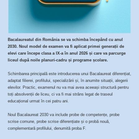
Bacalaureatul din România se va schimba începând cu anul
2030. Noul model de examen va fi aplicat primei generații de
elevi care începe clasa a IX-a în anul 2026 și care va parcurge
liceul după noile planuri-cadru și programe școlare.
Schimbarea principală este introducerea unui Bacalaureat diferențiat,
adaptat filierei, profilului, specializării și, în anumite situații, alegerii
elevilor. Practic, examenul nu va mai avea aceeași structură pentru
toți absolvenții de liceu, ci va fi mai strâns legat de traseul
educațional urmat în cei patru ani.
Noul Bacalaureat 2030 va include probe de competențe, probe
scrise comune, probe scrise diferențiate și o probă nouă,
complementară profilului, denumită proba F.